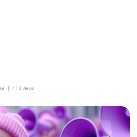
sé
4 113 Views